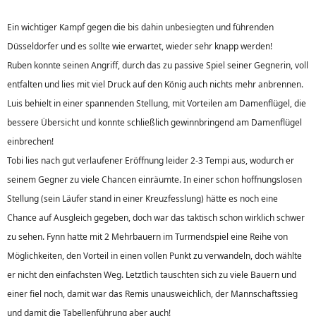
Ein wichtiger Kampf gegen die bis dahin unbesiegten und führenden
Düsseldorfer und es sollte wie erwartet, wieder sehr knapp werden!
Ruben konnte seinen Angriff, durch das zu passive Spiel seiner Gegnerin, voll
entfalten und lies mit viel Druck auf den König auch nichts mehr anbrennen.
Luis behielt in einer spannenden Stellung, mit Vorteilen am Damenflügel, die
bessere Übersicht und konnte schließlich gewinnbringend am Damenflügel
einbrechen!
Tobi lies nach gut verlaufener Eröffnung leider 2-3 Tempi aus, wodurch er
seinem Gegner zu viele Chancen einräumte. In einer schon hoffnungslosen
Stellung (sein Läufer stand in einer Kreuzfesslung) hätte es noch eine
Chance auf Ausgleich gegeben, doch war das taktisch schon wirklich schwer
zu sehen. Fynn hatte mit 2 Mehrbauern im Turmendspiel eine Reihe von
Möglichkeiten, den Vorteil in einen vollen Punkt zu verwandeln, doch wählte
er nicht den einfachsten Weg. Letztlich tauschten sich zu viele Bauern und
einer fiel noch, damit war das Remis unausweichlich, der Mannschaftssieg
und damit die Tabellenführung aber auch!