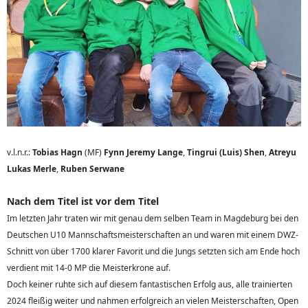
v.l.n.r.:
Tobias Hagn
(MF)
Fynn Jeremy Lange
,
Tingrui (Luis) Shen
,
Atreyu
Lukas Merle
,
Ruben Serwane
Nach dem Titel ist vor de
m Tit
el
Im letzten Jahr traten wir mit genau dem selben Team in Magdeburg bei den
Deutschen U10 Mannschaftsmeisterschaften an und waren mit einem DWZ-
Schnitt von über 1700 klarer Favorit und die Jungs setzten sich am Ende hoch
verdient mit 14-0 MP die Meisterkrone auf.
Doch keiner ruhte sich auf diesem fantastischen Erfolg aus, alle trainierten
2024 fleißig weiter und nahmen erfolgreich an vielen Meisterschaften, Open