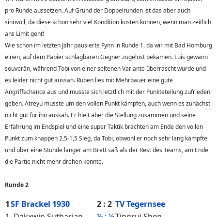
pro Runde aussetzen. Auf Grund der Doppelrunden ist das aber auch
sinnvoll, da diese schon sehr viel Kondition kosten können, wenn man zeitlich
ans Limit geht!
Wie schon im letzten Jahr pausierte Fynn in Runde 1, da wir mit Bad Homburg
einen, auf dem Papier schlagbaren Gegner zugelost bekamen. Luis gewann
souverän, während Tobi von einer seltenen Variante überrascht wurde und
es leider nicht gut aussah. Ruben lies mit Mehrbauer eine gute
Angriffschance aus und musste sich letztlich mit der Punkteteilung zufrieden
geben. Atreyu musste um den vollen Punkt kämpfen, auch wenn es zunächst
nicht gut für ihn aussah. Er hielt aber die Stellung zusammen und seine
Erfahrung im Endspiel und eine super Taktik brachten am Ende den vollen
Punkt zum knappen 2,5-1,5 Sieg, da Tobi, obwohl er noch sehr lang kämpfte
und über eine Stunde länger am Brett saß als der Rest des Teams, am Ende
die Partie nicht mehr drehen konnte.
Runde 2
1
SF Brackel 1930
2 : 2
TV Tegernsee
1
Dakxwin Sutharjan
½ : ½
Tingrui Shen