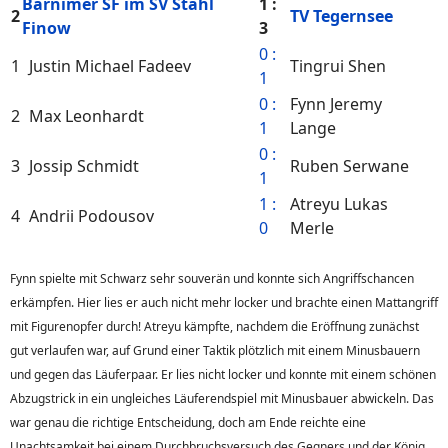
Barnimer SF im SV Stahl
1 :
2
TV Tegernsee
Finow
3
0 :
1
Justin Michael Fadeev
Tingrui Shen
1
0 :
Fynn Jeremy
2
Max Leonhardt
1
Lange
0 :
3
Jossip Schmidt
Ruben Serwane
1
1 :
Atreyu Lukas
4
Andrii Podousov
0
Merle
Fynn spielte mit Schwarz sehr souverän und konnte sich Angriffschancen
erkämpfen. Hier lies er auch nicht mehr locker und brachte einen Mattangriff
mit Figurenopfer durch! Atreyu kämpfte, nachdem die Eröffnung zunächst
gut verlaufen war, auf Grund einer Taktik plötzlich mit einem Minusbauern
und gegen das Läuferpaar. Er lies nicht locker und konnte mit einem schönen
Abzugstrick in ein ungleiches Läuferendspiel mit Minusbauer abwickeln. Das
war genau die richtige Entscheidung, doch am Ende reichte eine
Unachtsamkeit bei einem Durchbruchsversuch des Gegners und der König