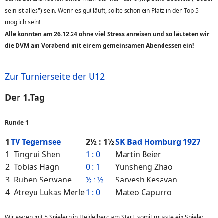
sein ist alles") sein. Wenn es gut läuft, sollte schon ein Platz in den Top 5
möglich sein!
Alle konnten am 26.12.24 ohne viel Stress anreisen und so läuteten wir
die DVM am Vorabend mit einem gemeinsamen Abendessen ein!
Zur Turnierseite der U12
Der 1.Tag
Runde 1
1
TV Tegernsee
2½ : 1½
SK Bad Homburg 1927
1
Tingrui Shen
1 : 0
Martin Beier
2
Tobias Hagn
0 : 1
Yunsheng Zhao
3
Ruben Serwane
½ : ½
Sarvesh Kesavan
4
Atreyu Lukas Merle
1 : 0
Mateo Capurro
Wir waren mit 5 Spielern in Heidelberg am Start, somit musste ein Spieler