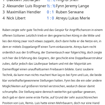
2
Alexander Luis Rogner
½ : ½
Fynn Jeremy Lange
3
Maximilian Hendler
0 : 1
Ruben Serwane
4
Nick Libert
1 : 0
Atreyu Lukas Merle
Ruben zeigte sehr gute Technik und das Gespür für Angriffschancen in einem
offenen Sizilianer. Letztlich trieb er den gegnerischen König in die Mitte und
lies den König zwar noch etwas zappeln, doch dann holte er die Netze ein, in
dem er mittels Doppelangriff einen Turm einkassierte. Atreyu kam recht
ordentlich aus der Eröffnung, der Damentausch war folgerichtig, doch zeigte
sich hier die Erfahrung des Gegners, der geschickt eine Doppelbauerstruktur
zulies, dafür jedoch das Läuferpaar bekam und mit der Majorität am
Damenflügel einen unaufhaltsamen Freibauern bildete. Ganz saubere
Technik, da kann man nichts machen! Nun lag es bei Fynn und Luis, die beide
klar vorteilhafte/gewonnene Stellungen hatten. Fynn lies die ein oder andere
Möglichkeiten auf größeren Vorteil verstreichen, wodurch dieser damit
schrumpfte. Die Stellung wäre dennoch weiterhin gut spielbar gewesen,
doch gab er dann seine erste Partie, auf Grund der sehr aussichtsreichen
Position von Luis, Remis. Luis hatte einen Mehrbauern, doch nur eine Hand