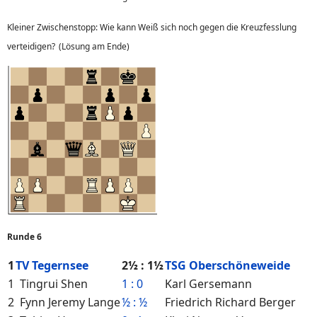
Kleiner Zwischenstopp: Wie kann Weiß sich noch gegen die Kreuzfesslung
verteidigen?
(Lösung am Ende)
Runde 6
1
TV Tegernsee
2½ : 1½
TSG Oberschöneweide
1
Tingrui Shen
1 : 0
Karl Gersemann
2
Fynn Jeremy Lange
½ : ½
Friedrich Richard Berger