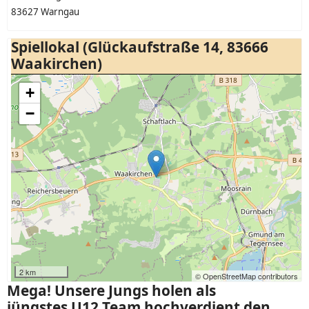
83627 Warngau
Spiellokal (Glückaufstraße 14, 83666
Waakirchen)
+
−
2 km
© OpenStreetMap contributors
Mega! Unsere Jungs holen als
jüngstes U12 Team hochverdient den