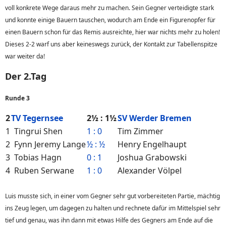
voll konkrete Wege daraus mehr zu machen. Sein Gegner verteidigte stark
und konnte einige Bauern tauschen, wodurch am Ende ein Figurenopfer für
einen Bauern schon für das Remis ausreichte, hier war nichts mehr zu holen!
Dieses 2-2 warf uns aber keineswegs zurück, der Kontakt zur Tabellenspitze
war weiter da!
Der 2.Tag
Runde 3
2
TV Tegernsee
2½ : 1½
SV Werder Bremen
1
Tingrui Shen
1 : 0
Tim Zimmer
2
Fynn Jeremy Lange
½ : ½
Henry Engelhaupt
3
Tobias Hagn
0 : 1
Joshua Grabowski
4
Ruben Serwane
1 : 0
Alexander Völpel
Luis musste sich, in einer vom Gegner sehr gut vorbereiteten Partie, mächtig
ins Zeug legen, um dagegen zu halten und rechnete dafür im Mittelspiel sehr
tief und genau, was ihn dann mit etwas Hilfe des Gegners am Ende auf die