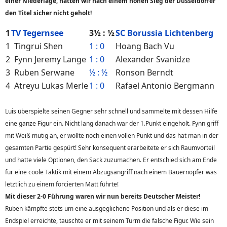
einer Niederlage, hätten wir nach einem hohen Sieg der Düsseldorfer
den Titel sicher nicht geholt!
1
TV Tegernsee
3½ : ½
SC Borussia Lichtenberg
1
Tingrui Shen
1 : 0
Hoang Bach Vu
2
Fynn Jeremy Lange
1 : 0
Alexander Svanidze
3
Ruben Serwane
½ : ½
Ronson Berndt
4
Atreyu Lukas Merle
1 : 0
Rafael Antonio Bergmann
Luis überspielte seinen Gegner sehr schnell und sammelte mit dessen Hilfe
eine ganze Figur ein. Nicht lang danach war der 1.Punkt eingeholt. Fynn griff
mit Weiß mutig an, er wollte noch einen vollen Punkt und das hat man in der
gesamten Partie gespürt! Sehr konsequent erarbeitete er sich Raumvorteil
und hatte viele Optionen, den Sack zuzumachen. Er entschied sich am Ende
für eine coole Taktik mit einem Abzugsangriff nach einem Bauernopfer was
letztlich zu einem forcierten Matt führte!
Mit dieser 2-0 Führung waren wir nun bereits Deutscher Meister!
Ruben kämpfte stets um eine ausgeglichene Position und als er diese im
Endspiel erreichte, tauschte er mit seinem Turm die falsche Figur. Wie sein