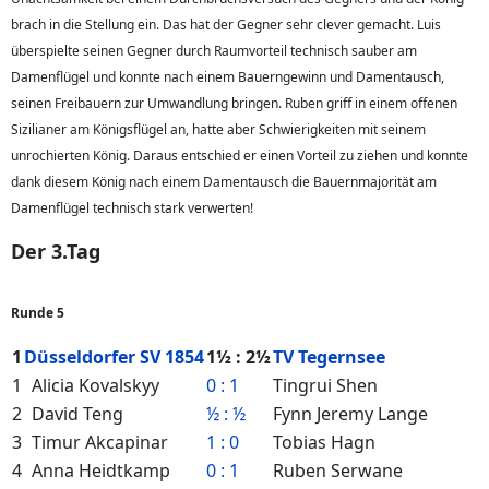
brach in die Stellung ein. Das hat der Gegner sehr clever gemacht. Luis
überspielte seinen Gegner durch Raumvorteil technisch sauber am
Damenflügel und konnte nach einem Bauerngewinn und Damentausch,
seinen Freibauern zur Umwandlung bringen. Ruben griff in einem offenen
Sizilianer am Königsflügel an, hatte aber Schwierigkeiten mit seinem
unrochierten König. Daraus entschied er einen Vorteil zu ziehen und konnte
dank diesem König nach einem Damentausch die Bauernmajorität am
Damenflügel technisch stark verwerten!
Der 3.Tag
Runde 5
1
Düsseldorfer SV 1854
1½ : 2½
TV Tegernsee
1
Alicia Kovalskyy
0 : 1
Tingrui Shen
2
David Teng
½ : ½
Fynn Jeremy Lange
3
Timur Akcapinar
1 : 0
Tobias Hagn
4
Anna Heidtkamp
0 : 1
Ruben Serwane