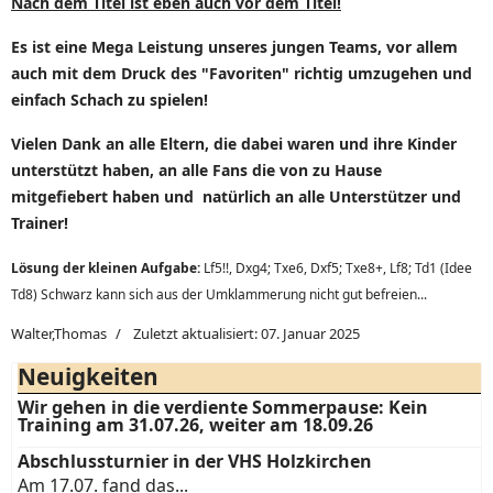
Nach dem Titel ist eben auch vor dem Titel!
Es ist eine Mega Leistung unseres jungen Teams, vor allem
auch mit dem Druck des "Favoriten" richtig umzugehen und
einfach Schach zu spielen!
Vielen Dank an alle Eltern, die dabei waren und ihre Kinder
unterstützt haben, an alle Fans die von zu Hause
mitgefiebert haben und natürlich an alle Unterstützer und
Trainer!
Lösung der kleinen Aufgabe:
Lf5!!, Dxg4; Txe6, Dxf5; Txe8+, Lf8; Td1 (Idee
Td8) Schwarz kann sich aus der Umklammerung nicht gut befreien...
Walter,Thomas
Zuletzt aktualisiert: 07. Januar 2025
Neuigkeiten
Wir gehen in die verdiente Sommerpause: Kein
Training am 31.07.26, weiter am 18.09.26
Abschlussturnier in der VHS Holzkirchen
Am 17.07. fand das...