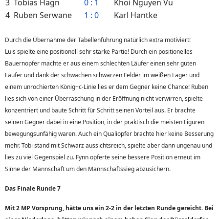
3
Tobias Hagn
0 : 1
Khoi Nguyen Vu
4
Ruben Serwane
1 : 0
Karl Hantke
Durch die Übernahme der Tabellenführung natürlich extra motiviert!
Luis spielte eine positionell sehr starke Partie! Durch ein positionelles
Bauernopfer machte er aus einem schlechten Läufer einen sehr guten
Läufer und dank der schwachen schwarzen Felder im weißen Lager und
einem unrochierten König+c-Linie lies er dem Gegner keine Chance! Ruben
lies sich von einer Überraschung in der Eröffnung nicht verwirren, spielte
konzentriert und baute Schritt für Schritt seinen Vorteil aus. Er brachte
seinen Gegner dabei in eine Position, in der praktisch die meisten Figuren
bewegungsunfähig waren. Auch ein Qualiopfer brachte hier keine Besserung
mehr. Tobi stand mit Schwarz aussichtsreich, spielte aber dann ungenau und
lies zu viel Gegenspiel zu. Fynn opferte seine bessere Position erneut im
Sinne der Mannschaft um den Mannschaftssieg abzusichern.
Das Finale Runde 7
Mit 2 MP Vorsprung, hätte uns ein 2-2 in der letzten Runde gereicht. Bei