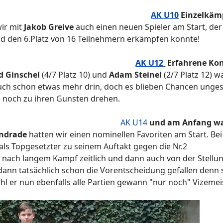
AK U10
Einzelkäm
wir mit
Jakob Greive
auch einen neuen Spieler am Start, der
ld den 6.Platz von 16 Teilnehmern erkämpfen konnte!
AK U12
Erfahrene Ko
d Ginschel
(4/7 Platz 10) und
Adam Steinel
(2/7 Platz 12) 
auch schon etwas mehr drin, doch es blieben Chancen unge
 noch zu ihren Gunsten drehen.
AK U14
und am Anfang wa
ndrade
hatten wir einen nominellen Favoriten am Start. Bei
 als Topgesetzter zu seinem Auftakt gegen die Nr.2
er nach langem Kampf zeitlich und dann auch von der Stellu
dann tatsächlich schon die Vorentscheidung gefallen denn 
l er nun ebenfalls alle Partien gewann "nur noch" Vizemei