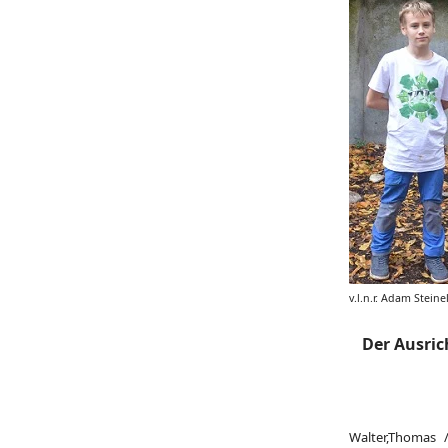
v.l.n.r. Adam Stein
Der Ausric
Walter,Thomas