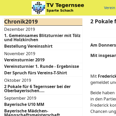
Verein
2 Pokale 
Chronik2019
Dezember 2019
1. Gemeinsames Blitzturnier mit Tölz
und Holzkirchen
Am Donnerst
Bestellung Vereinsshirt
November 2019
Mit insgesam
Vereinsturnier 2019
Vereinsturnier 1. Runde - Ergebnisse
Der Spruch fürs Vereins-T-Shirt
Mit
Frederic
Oktober 2019
gemeldet und
2 Pokale für 6 Tegernseer bei der
Oberbayerischen....
Beide haben 
September 2019
in den Parti
Bayerische U10 MM
Frederick kon
Bayerische Mädchen-
Chancen unge
Mannschaftsmeisterschaft