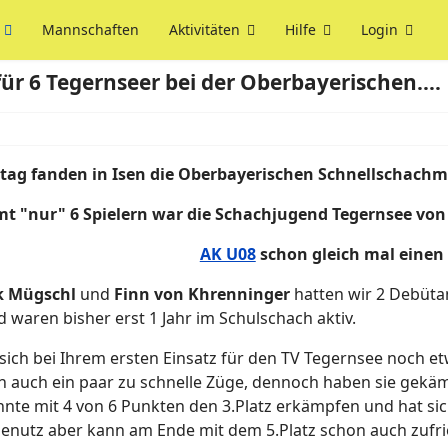
Mannschaften
Aktivitäten
Hilfe
Login
für 6 Tegernseer bei der Oberbayerischen....
ag fanden in Isen die Oberbayerischen Schnellschachmei
t "nur" 6 Spielern war die Schachjugend Tegernsee von 
AK U08
schon
gleich mal einen
k Mügschl
und
Finn von Khrenninger
hatten wir 2 Debütan
 waren bisher erst 1 Jahr im Schulschach aktiv.
sich bei Ihrem ersten Einsatz für den TV Tegernsee noch e
en auch ein paar zu schnelle Züge, dennoch haben sie gekä
nte mit 4 von 6 Punkten den 3.Platz erkämpfen und hat sich
nutz aber kann am Ende mit dem 5.Platz schon auch zufri