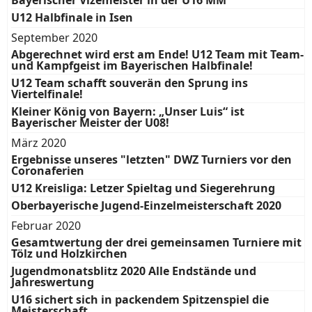
Bayerischer Vizemeister in der U16 MM
U12 Halbfinale in Isen
September 2020
Abgerechnet wird erst am Ende! U12 Team mit Team-
und Kampfgeist im Bayerischen Halbfinale!
U12 Team schafft souverän den Sprung ins
Viertelfinale!
Kleiner König von Bayern: „Unser Luis“ ist
Bayerischer Meister der U08!
März 2020
Ergebnisse unseres "letzten" DWZ Turniers vor den
Coronaferien
U12 Kreisliga: Letzer Spieltag und Siegerehrung
Oberbayerische Jugend-Einzelmeisterschaft 2020
Februar 2020
Gesamtwertung der drei gemeinsamen Turniere mit
Tölz und Holzkirchen
Jugendmonatsblitz 2020 Alle Endstände und
Jahreswertung
U16 sichert sich in packendem Spitzenspiel die
Meisterschaft