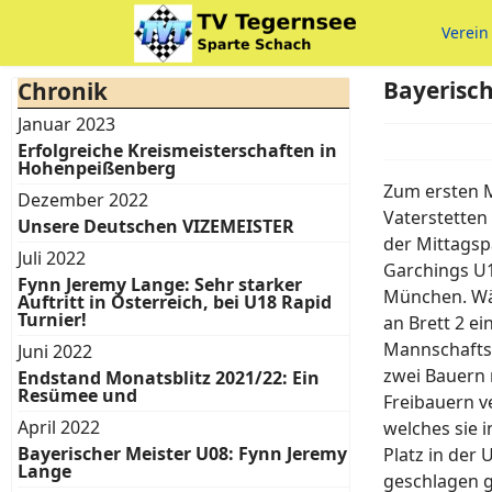
Verein
Bayerisc
Chronik
Januar 2023
Erfolgreiche Kreismeisterschaften in
Hohenpeißenberg
Zum ersten M
Dezember 2022
Vaterstetten
Unsere Deutschen VIZEMEISTER
der Mittags
Juli 2022
Garchings U1
Fynn Jeremy Lange: Sehr starker
München. Wäh
Auftritt in Österreich, bei U18 Rapid
Turnier!
an Brett 2 e
Mannschaftss
Juni 2022
zwei Bauern m
Endstand Monatsblitz 2021/22: Ein
Resümee und
Freibauern v
April 2022
welches sie i
Bayerischer Meister U08: Fynn Jeremy
Platz in der
Lange
geschlagen g