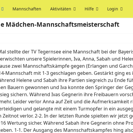
Mannschaften
Aktivitäten
Hilfe
Login
he Mädchen-Mannschaftsmeisterschaft
al stellte der TV Tegernsee eine Mannschaft bei der Baye
 erwischten unsere Spielerinnen, Iva, Anna, Sabah und Hele
pause zwei Mannschaftskämpfe gegen (Erlangen und Garch
4-Mannschaft mit 1-3 geschlagen geben. Gestärkt ging es 
rend Helene und Sabah ihre Partien siegreich zu Ende füh
inen Bauern gewonnen und Iva konnte den Springer der Geg
ieg sichern. Während Ivas Gegnerin ihre Freibauern vorsch
ehr. Leider verlor Anna auf Zeit und die Aufmerksamkeit ric
erteidigen und gelangte mit einem Turmopfer in ein ausgeg
n Zeitnot verlor. 2-2. In der letzten Runde spielten wir jetz
 U16 Wertung sicher. Während Sabah ihre Gegnerin ohne P
eben. 1-1. Der Ausgang des Mannschaftskampfes hing also vo