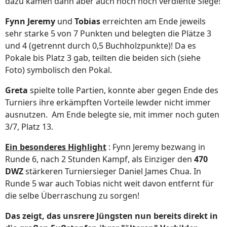
dazu kamen dann aber auch noch hoch verdiente Siege!
Fynn Jeremy
und
Tobias
erreichten am Ende jeweils
sehr starke 5 von 7 Punkten und belegten die Plätze 3
und 4 (getrennt durch 0,5 Buchholzpunkte)! Da es
Pokale bis Platz 3 gab, teilten die beiden sich (siehe
Foto) symbolisch den Pokal.
Greta
spielte tolle Partien, konnte aber gegen Ende des
Turniers ihre erkämpften Vorteile lewder nicht immer
ausnutzen. Am Ende belegte sie, mit immer noch guten
3/7, Platz 13.
Ein besonderes Highlight
: Fynn Jeremy bezwang in
Runde 6, nach 2 Stunden Kampf, als Einziger den
470
DWZ
stärkeren Turniersieger Daniel James Chua. In
Runde 5 war auch Tobias nicht weit davon entfernt für
die selbe Überraschung zu sorgen!
Das zeigt, das unsrere Jüngsten nun bereits direkt in