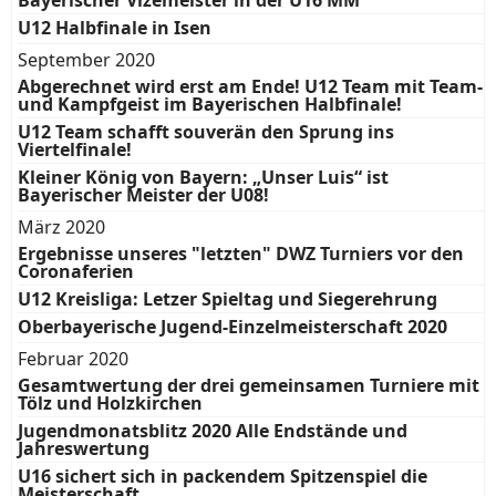
Bayerischer Vizemeister in der U16 MM
U12 Halbfinale in Isen
September 2020
Abgerechnet wird erst am Ende! U12 Team mit Team-
und Kampfgeist im Bayerischen Halbfinale!
U12 Team schafft souverän den Sprung ins
Viertelfinale!
Kleiner König von Bayern: „Unser Luis“ ist
Bayerischer Meister der U08!
März 2020
Ergebnisse unseres "letzten" DWZ Turniers vor den
Coronaferien
U12 Kreisliga: Letzer Spieltag und Siegerehrung
Oberbayerische Jugend-Einzelmeisterschaft 2020
Februar 2020
Gesamtwertung der drei gemeinsamen Turniere mit
Tölz und Holzkirchen
Jugendmonatsblitz 2020 Alle Endstände und
Jahreswertung
U16 sichert sich in packendem Spitzenspiel die
Meisterschaft