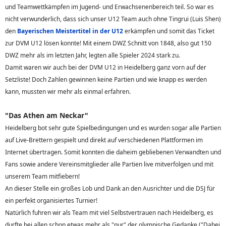
und Teamwettkämpfen im Jugend- und Erwachsenenbereich teil. So war es
nicht verwunderlich, dass sich unser U12 Team auch ohne Tingrui (Luis Shen)
den
Bayerischen Meistertitel in der U12
erkämpfen und somit das Ticket
zur DVM U12 lösen konnte! Mit einem DWZ Schnitt von 1848, also gut 150
DWZ mehr als im letzten Jahr, legten alle Spieler 2024 stark zu.
Damit waren wir auch bei der DVM U12 in Heidelberg ganz vorn auf der
Setzliste! Doch Zahlen gewinnen keine Partien und wie knapp es werden
kann, mussten wir mehr als einmal erfahren.
"Das Athen am Neckar"
Heidelberg bot sehr gute Spielbedingungen und es wurden sogar alle Partien
auf Live-Brettern gespielt und direkt auf verschiedenen Plattformen im
Internet übertragen. Somit konnten die daheim gebliebenen Verwandten und
Fans sowie andere Vereinsmitglieder alle Partien live mitverfolgen und mit
unserem Team mitfiebern!
An dieser Stelle ein großes Lob und Dank an den Ausrichter und die DSJ für
ein perfekt organisiertes Turnier!
Natürlich fuhren wir als Team mit viel Selbstvertrauen nach Heidelberg, es
durfte bei allen schon etwas mehr als "nur" der olympische Gedanke ("Dabei