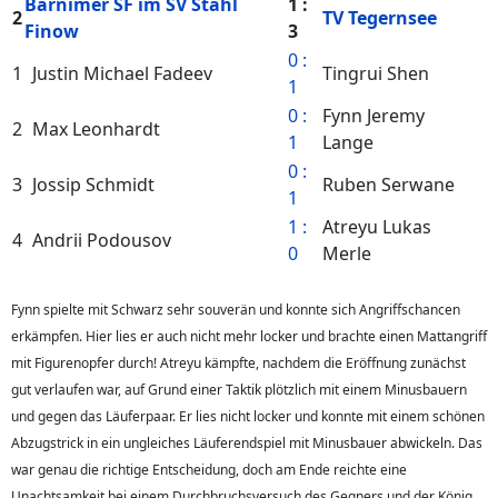
Barnimer SF im SV Stahl
1 :
2
TV Tegernsee
Finow
3
0 :
1
Justin Michael Fadeev
Tingrui Shen
1
0 :
Fynn Jeremy
2
Max Leonhardt
1
Lange
0 :
3
Jossip Schmidt
Ruben Serwane
1
1 :
Atreyu Lukas
4
Andrii Podousov
0
Merle
Fynn spielte mit Schwarz sehr souverän und konnte sich Angriffschancen
erkämpfen. Hier lies er auch nicht mehr locker und brachte einen Mattangriff
mit Figurenopfer durch! Atreyu kämpfte, nachdem die Eröffnung zunächst
gut verlaufen war, auf Grund einer Taktik plötzlich mit einem Minusbauern
und gegen das Läuferpaar. Er lies nicht locker und konnte mit einem schönen
Abzugstrick in ein ungleiches Läuferendspiel mit Minusbauer abwickeln. Das
war genau die richtige Entscheidung, doch am Ende reichte eine
Unachtsamkeit bei einem Durchbruchsversuch des Gegners und der König