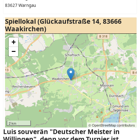
83627 Warngau
Spiellokal (Glückaufstraße 14, 83666
Waakirchen)
+
−
2 km
© OpenStreetMap contributors
Luis souverän "Deutscher Meister in
Willingen", denn vor dem Turnier ist