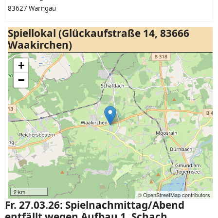
83627 Warngau
Spiellokal (Glückaufstraße 14, 83666
Waakirchen)
+
−
2 km
© OpenStreetMap contributors
Fr. 27.03.26: Spielnachmittag/Abend
entfällt wegen Aufbau 1. Schach