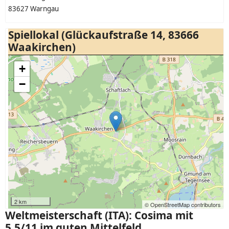
83627 Warngau
Spiellokal (Glückaufstraße 14, 83666
Waakirchen)
+
−
2 km
© OpenStreetMap contributors
Weltmeisterschaft (ITA): Cosima mit
5,5/11 im guten Mittelfeld