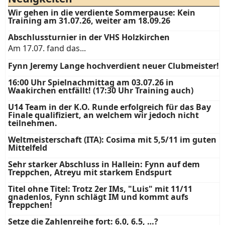
Wir gehen in die verdiente Sommerpause: Kein
Training am 31.07.26, weiter am 18.09.26
Abschlussturnier in der VHS Holzkirchen
Am 17.07. fand das...
Fynn Jeremy Lange hochverdient neuer Clubmeister!
16:00 Uhr Spielnachmittag am 03.07.26 in
Waakirchen entfällt! (17:30 Uhr Training auch)
U14 Team in der K.O. Runde erfolgreich für das Bay
Finale qualifiziert, an welchem wir jedoch nicht
teilnehmen.
Weltmeisterschaft (ITA): Cosima mit 5,5/11 im guten
Mittelfeld
Sehr starker Abschluss in Hallein: Fynn auf dem
Treppchen, Atreyu mit starkem Endspurt
Titel ohne Titel: Trotz 2er IMs, "Luis" mit 11/11
gnadenlos, Fynn schlägt IM und kommt aufs
Treppchen!
Setze die Zahlenreihe fort: 6.0, 6.5, …?